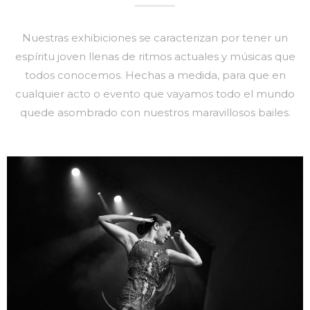
Nuestras exhibiciones se caracterizan por tener un
espíritu joven llenas de ritmos actuales y músicas que
todos conocemos. Hechas a medida, para que en
cualquier acto o evento que vayamos todo el mundo
quede asombrado con nuestros maravillosos bailes.